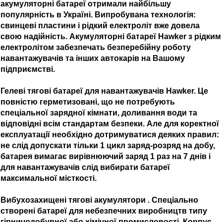
акумуляторні батареї отримали найбільшу
популярність в Україні. Випробувана технологія:
свинцеві пластини і рідкий електроліт вже довела
свою надійність. Акумуляторні батареї Hawker з рідким
електролітом забезпечать безперебійну роботу
навантажувачів та інших автокарів на Вашому
підприємстві.
Гелеві тягові батареї для навантажувачів Hawker. Це
повністю герметизовані, що не потребують
спеціальної зарядної кімнати, доливання води та
відповідні всім стандартам безпеки. Але для коректної
експлуатації необхідно дотримуватися деяких правил:
не слід допускати тільки 1 цикл заряд-розряд на добу,
батарея вимагає вирівнюючий заряд 1 раз на 7 днів і
для навантажувачів слід вибирати батареї
максимальної місткості.
Вибухозахищені тягові акумулятори . Спеціально
створені батареї для небезпечних виробництв типу
гірничодобувної або хімічної промисловості. Корпус