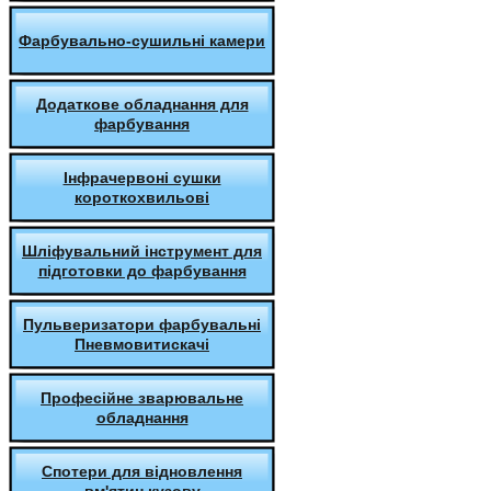
Фарбувально-сушильні камери
Додаткове обладнання для
фарбування
Інфрачервоні сушки
короткохвильові
Шліфувальний інструмент для
підготовки до фарбування
Пульверизатори фарбувальні
Пневмовитискачі
Професійне зварювальне
обладнання
Спотери для відновлення