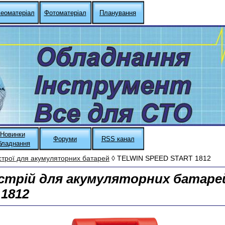
деоматеріал
Фотоматеріал
Планування
Новинки
Форуми
RSS канал
бладнання
строї для акумуляторних батарей
◊ TELWIN SPEED START 1812
стрій для акумуляторних батаре
1812