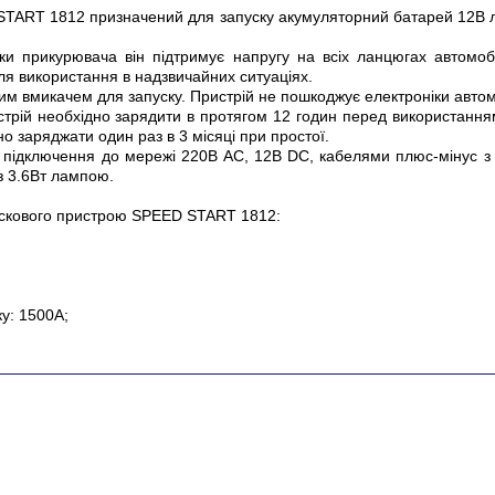
 START 1812
призначений для запуску акумуляторний батарей 12В ле
ки прикурювача він підтримує напругу на всіх ланцюгах автомоб
я використання в надзвичайних ситуаціях.
м вмикачем для запуску. Пристрій не пошкоджує електроніки автом
рій необхідно зарядити в протягом 12 годин перед використанням
но заряджати один раз в 3 місяці при простої.
 підключення до мережі 220В AC, 12В DC, кабелями плюс-мінус з
з 3.6Вт лампою.
пускового пристрою SPEED START 1812:
у: 1500А;