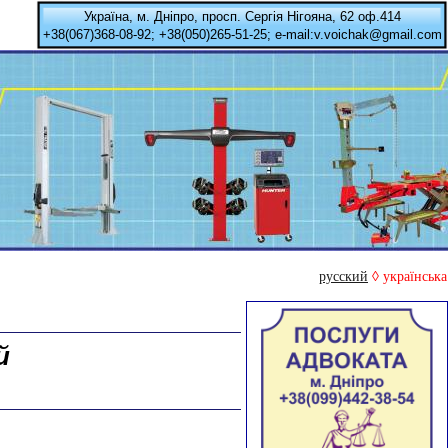
Україна, м. Дніпро, просп. Сергія Нігояна, 62 оф.414
+38(067)368-08-92; +38(050)265-51-25; e-mail:v.voichak@gmail.com
русский
◊ українська
й