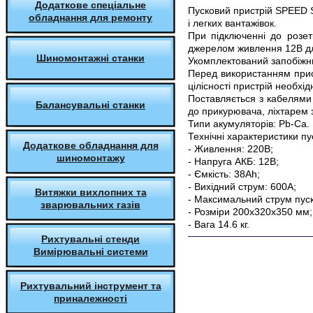
Додаткове спеціальне
Пусковий пристрій SPEED
обладнання для ремонту
і легких вантажівок.
При підключенні до розет
джерелом живлення 12В дл
Шиномонтажні станки
Укомплектований запобіжни
Перед використанням прист
цілісності пристрій необхід
Поставляється з кабелями
Балансувальні станки
до прикурювача, ліхтарем 
Типи акумуляторів: Pb-Ca.
Технічні характеристики 
Додаткове обладнання для
- Живлення: 220В;
шиномонтажу
- Напруга АКБ: 12В;
- Ємкість: 38Ah;
- Вихідний струм: 600А;
Витяжки вихлопних та
- Максимальний струм пуск
зварювальних газів
- Розміри 200х320х350 мм;
- Вага 14.6 кг.
Рихтувальні стенди
Вимірювальні системи
Рихтувальний інструмент та
приналежності