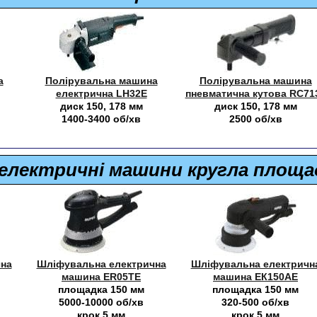
а
Полірувальна машина
Полірувальна машина
електрична LH32E
пневматична кутова RC71
диск 150, 178 мм
диск 150, 178 мм
1400-3400 об/хв
2500 об/хв
електричні машини кругла площа
на
Шліфувальна електрична
Шліфувальна електричн
машина ER05TE
машина ЕК150АЕ
площадка 150 мм
площадка 150 мм
5000-10000 об/хв
320-500 об/хв
крок 5 мм
крок 5 мм