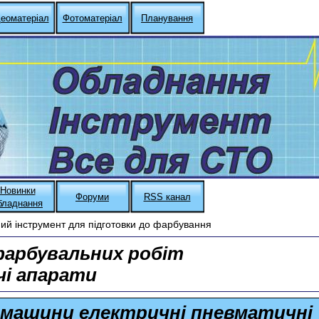
деоматеріал
Фотоматеріал
Планування
Новинки
Форуми
RSS канал
бладнання
й інструмент для підготовки до фарбування
арбувальних робіт
і апарати
 машини електричні пневматичні