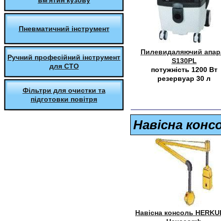
вм'ятин кузову
Пневматичний інструмент
Пилевидаляючий апар
Ручний професійний інструмент
S130PL
для СТО
потужність 1200 Вт
резервуар 30 л
Фільтри для очистки та
підготовки повітря
Навісна конс
Навісна консоль HERKU