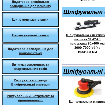
Додаткове спеціальне
обладнання для ремонту
Шліфувальні
Шиномонтажні станки
Шліфувальна електрич
Балансувальні станки
машина SL42AE
площадка 70х400 мм
3000-7000 об/хв
Додаткове обладнання для
крок 4.8 мм
шиномонтажу
Витяжки вихлопних та
зварювальних газів
Шліфувальні
Рихтувальні стенди
Вимірювальні системи
Рихтувальний інструмент та
приналежності
Шліфувальна машин