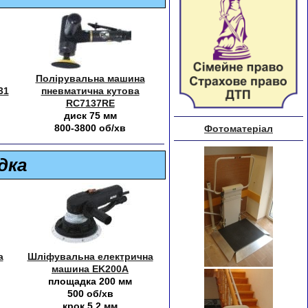
Полірувальна машина
31
пневматична кутова
RC7137RE
диск 75 мм
800-3800 об/хв
дка
а
Шліфувальна електрична
машина EK200A
площадка 200 мм
500 об/хв
крок 5.2 мм