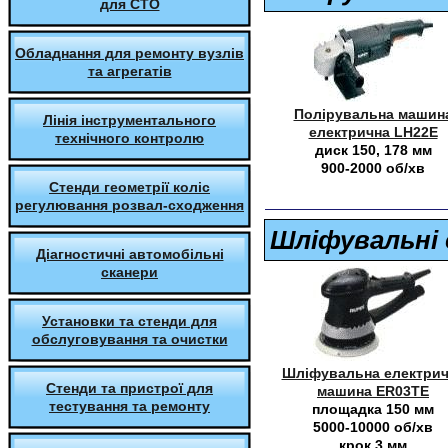
для СТО
Обладнання для ремонту вузлів
та агрегатів
Полірувальна машин
Лінія інструментального
електрична LH22E
технічного контролю
диск 150, 178 мм
900-2000 об/хв
Стенди геометрії коліс
регулювання розвал-сходження
Шліфувальні 
Діагностичні автомобільні
сканери
Установки та стенди для
обслуговування та очистки
Шліфувальна електрич
Стенди та пристрої для
машина ER03TE
тестування та ремонту
площадка 150 мм
5000-10000 об/хв
крок 3 мм