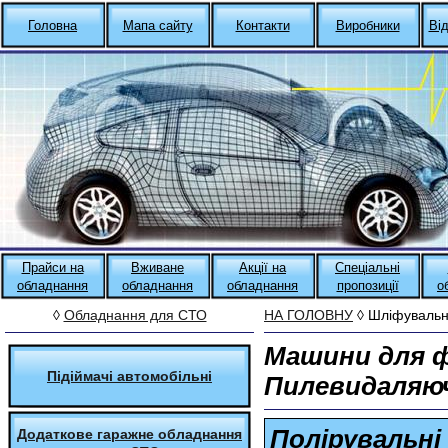
Головна
Мапа сайту
Контакти
Виробники
Ві
Прайси на
Вживане
Акції на
Спеціальні
обладнання
обладнання
обладнання
пропозиції
о
◊
Обладнання для СТО
НА ГОЛОВНУ
◊ Шліфувальни
Машини для ф
Підіймачі автомобільні
Пилевидаляюч
Полірувальні
Додаткове гаражне обладнання