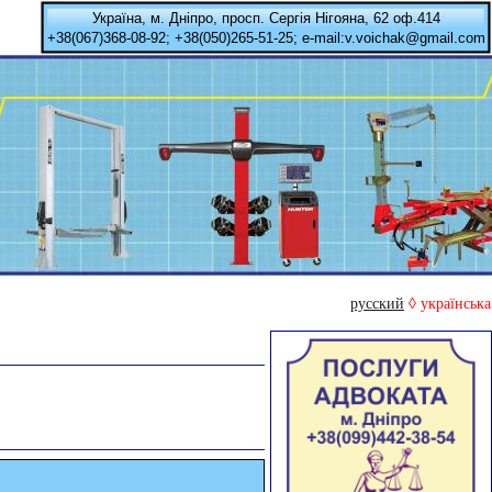
Україна, м. Дніпро, просп. Сергія Нігояна, 62 оф.414
+38(067)368-08-92; +38(050)265-51-25; e-mail:v.voichak@gmail.com
русский
◊ українська