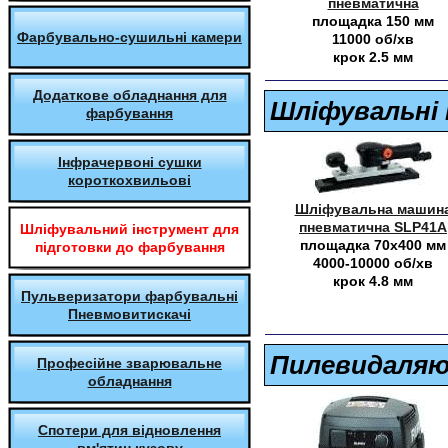
пневматична
площадка 150 мм
Фарбувально-сушильні камери
11000 об/хв
крок 2.5 мм
Додаткове обладнання для
Шліфувальні
фарбування
Інфрачервоні сушки
короткохвильові
Шліфувальна машин
пневматична SLP41A
Шліфувальний інструмент для
площадка 70х400 мм
підготовки до фарбування
4000-10000 об/хв
крок 4.8 мм
Пульверизатори фарбувальні
Пневмовитискачі
Пилевидаляю
Професійне зварювальне
обладнання
Спотери для відновлення