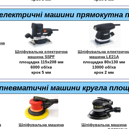
 електричні машини прямокутна 
на
Шліфувальна електрична
Шліфувальна електричн
машина SSPF
машина LE21A
площадка 115х208 мм
площадка 80х130 мм
6000 об/хв
13000 об/хв
крок 5 мм
крок 2 мм
 пневматичні машини кругла пло
а
Шліфувальна машина
Шліфувальна машина