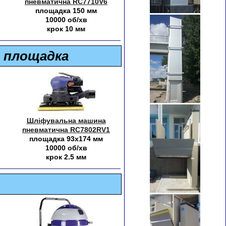
пневматична RC7710V6
площадка 150 мм
10000 об/хв
крок 10 мм
 площадка
Шліфувальна машина
пневматична RC7802RV1
площадка 93х174 мм
10000 об/хв
крок 2.5 мм