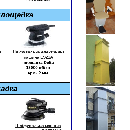
площадка
а
Шліфувальна електрична
машина LS21A
площадка Delta
13000 об/хв
крок 2 мм
щадка
Шліфувальна машина