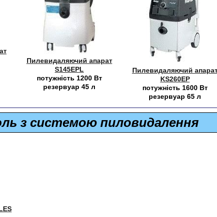
ат
Пилевидаляючий апарат
S145EPL
Пилевидаляючий апара
потужність 1200 Вт
KS260EP
резервуар 45 л
потужність 1600 Вт
резервуар 65 л
оль з системою пиловидалення
LES