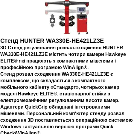
Стенд HUNTER WA330E-HE421LZ3E
3D Стенд регулювання розвал-сходження HUNTER
WA330E-HE421LZ3E містить чотири камери Hawkeye
ELITE® які працюють з компактними мішенями і
професійною програмою WinAlign®.
Стенд розвал сходження WA330E-HE421LZ3E є
комплексом, що складається з компактного
мобільного кабінету «Стандарт», чотирьох камер
моделі Hawkeye ELITE®, стаціонарної стійки з
електромеханічним регулюванням висоти камер.
Адаптери QuickGrip обладнані інтегрованими
мішенями. Персональний комп'ютер стенду розвал-
сходження 3D поставляється з операційною системою
Windows і актуальною версією програми Quick
Check/WinAlign®.