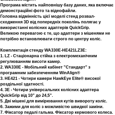
Програма містить найповнішу базу даних, яка включає
демонстраційні фото та відеофайли.
Головна відмінність цієї моделі cтенд розвал-
сходження 3D від попередніх поколінь полягає у
використанні колісних адаптерів QuickGrip.
Великою перевагою є те, що адаптери з мішенями не
потрібно встановлювати строго по центру коліс.
Комплектація стенду WA330E-HE421LZ3E:
1. LZ - Стаціонарна стійка з електромеханічним
регулюванням висоти камер.
2. WA330E - Мобільний кабінет "Стандарт" з
програмним забезпеченням WinAlign®
3. HE421 - Чотири камери HawkEye Elite® високої
роздільної здатності.
4. 3E - Чотири універсальних колісних адаптера
QuickGrip від 10" до 24,5".
5. Дві мішені для вимірювання кутів вивороту коліс.
6. Зажими для коліс з можливістю швидкої заміни.
7. Фіксатор педалі гальма. Фіксатор кермового колеса.