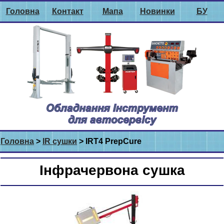
Головна
Контакт
Мапа
Новинки
БУ
Головна
>
IR сушки
> IRT4 PrepCure
Інфрачервона сушка