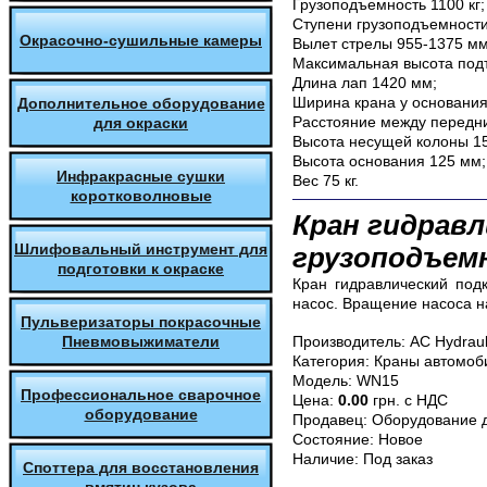
Грузоподъемность 1100 кг;
Ступени грузоподъемности 1
Окрасочно-сушильные камеры
Вылет стрелы 955-1375 мм
Максимальная высота под
Длина лап 1420 мм;
Ширина крана у основания
Дополнительное оборудование
Расстояние между передн
для окраски
Высота несущей колоны 1
Высота основания 125 мм;
Инфракрасные сушки
Вес 75 кг.
коротковолновые
Кран гидрав
Шлифовальный инструмент для
грузоподъемн
подготовки к окраске
Кран гидравлический подк
насос. Вращение насоса на
Пульверизаторы покрасочные
Пневмовыжиматели
Производитель:
AC Hydraul
Категория:
Краны автомоб
Модель:
WN15
Профессиональное сварочное
Цена:
0.00
грн. с НДС
оборудование
Продавец:
Оборудование д
Состояние:
Новое
Наличие:
Под заказ
Споттера для восстановления