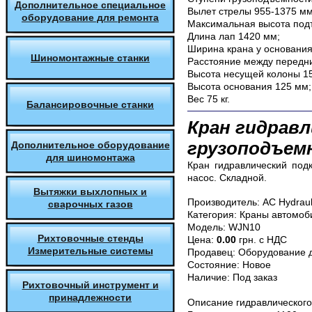
Дополнительное специальное
Вылет стрелы 955-1375 мм
оборудование для ремонта
Максимальная высота под
Длина лап 1420 мм;
Ширина крана у основания
Шиномонтажные станки
Расстояние между передн
Высота несущей колоны 1
Высота основания 125 мм;
Вес 75 кг.
Балансировочные станки
Кран гидрав
грузоподъемн
Дополнительное оборудование
для шиномонтажа
Кран гидравлический подк
насос. Складной.
Вытяжки выхлопных и
Производитель:
AC Hydraul
сварочных газов
Категория:
Краны автомоб
Модель:
WJN10
Рихтовочные стенды
Цена:
0.00
грн. с НДС
Измерительные системы
Продавец:
Оборудование д
Состояние:
Новое
Наличие:
Под заказ
Рихтовочный инструмент и
принадлежности
Описание
гидравлического