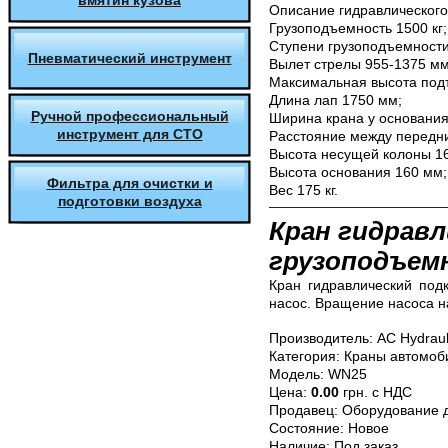
вмятин кузова
Описание
гидравлического
Грузоподъемность 1500 кг;
Ступени грузоподъемности 1
Пневматический инструмент
Вылет стрелы 955-1375 мм
Максимальная высота под
Длина лап 1750 мм;
Ручной профессиональный
Ширина крана у основания
инструмент для СТО
Расстояние между передн
Высота несущей колоны 1
Высота основания 160 мм;
Фильтра для очистки и
Вес 175 кг.
подготовки воздуха
Кран гидрав
грузоподъемн
Кран гидравлический подк
насос. Вращение насоса на
Производитель:
AC Hydraul
Категория:
Краны автомоб
Модель:
WN25
Цена:
0.00
грн. с НДС
Продавец:
Оборудование д
Состояние:
Новое
Наличие:
Под заказ