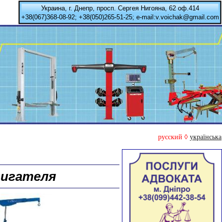
Украина, г. Днепр, просп. Сергея Нигояна, 62 оф.414
+38(067)368-08-92; +38(050)265-51-25; e-mail:v.voichak@gmail.com
русский ◊
українська
вигателя