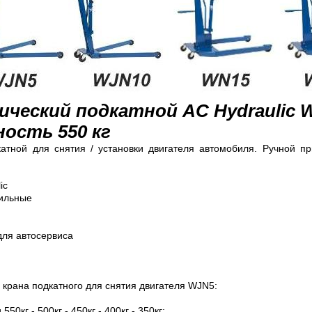
лический подкатной
AC Hydraulic 
ость 550 кг
атной для снятия / установки двигателя автомобиля. Ручной пр
ic
ильные
ля автосервиса
 крана подкатного для снятия двигателя WJN5
:
0кг - 500кг - 450кг - 400кг - 350кг;