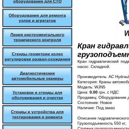
оборудование для СТО
Оборудование для ремонта
узлов и агрегатов
Линия инструментального
технического контроля
Кран гидрав
грузоподъемн
Стенды геометрии колес
регулировки развал-схождения
Кран гидравлический подк
насос. Складной.
Диагностические
Производитель:
AC Hydraul
автомобильные сканеры
Категория:
Краны автомоб
Модель:
WJN5
Цена:
0.00
грн. с НДС
Установки и стенды для
Продавец:
Оборудование д
обслуживания и очистки
Состояние:
Новое
Наличие:
Под заказ
Стенды и устройства для
тестирования и ремонта
Описание
гидравлического
Грузоподъемность 550 кг;
Ступени грузоподъемности 55