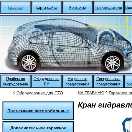
Главная
Карта сайта
Контакты
Производители
Вид
Прайсы на
Оборудование
Акционные
Специальные
оборудование
БУ
предложения
предложения
об
◊
Оборудование для СТО
НА ГЛАВНУЮ
◊
Гаражное о
Кран гидравл
Подъемники автомобильные
Дополнительное гаражное