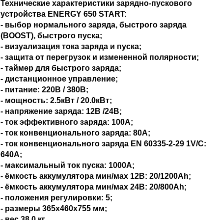
Технические характеристики зарядно-пускового
устройства ENERGY 650 START:
- выбор нормального заряда, быстрого заряда
(BOOST), быстрого пуска;
- визуализация тока заряда и пуска;
- защита от перегрузок и измененной полярности;
- таймер для быстрого заряда;
- дистанционное управление;
- питание: 220В / 380В;
- мощность: 2.5кВт / 20.0кВт;
- напряжение заряда: 12В /24В;
- ток эффективного заряда: 100А;
- ток конвенционального заряда: 80А;
- ток конвенционального заряда EN 60335-2-29 1V/C:
640А;
- максимальный ток пуска: 1000А;
- ёмкость аккумулятора мин/мах 12В: 20/1200Ah;
- ёмкость аккумулятора мин/мах 24В: 20/800Ah;
- положения регулировки: 5;
- размеры 365х460х755 мм;
- вес 38.0 кг.