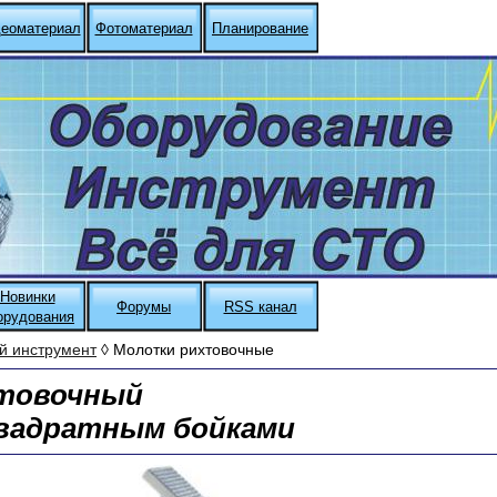
еоматериал
Фотоматериал
Планирование
Новинки
Форумы
RSS канал
орудования
й инструмент
◊ Молотки рихтовочные
товочный
квадратным бойками