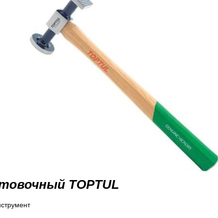
хтовочный
TOPTUL
нструмент