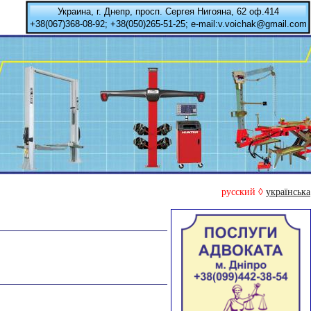
Украина, г. Днепр, просп. Сергея Нигояна, 62 оф.414
+38(067)368-08-92; +38(050)265-51-25; e-mail:v.voichak@gmail.com
русский ◊
українська