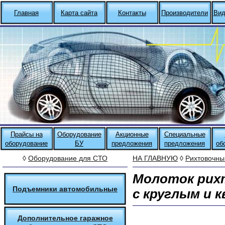
Главная
Карта сайта
Контакты
Производители
Вид
Прайсы на
Оборудование
Акционные
Специальные
оборудование
БУ
предложения
предложения
об
◊
Оборудование для СТО
НА ГЛАВНУЮ
◊
Рихтовочны
Молоток рих
Подъемники автомобильные
с круглым и 
Дополнительное гаражное