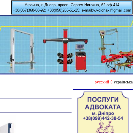
Украина, г. Днепр, просп. Сергея Нигояна, 62 оф.414
+38(067)368-08-92; +38(050)265-51-25; e-mail:v.voichak@gmail.com
русский ◊
українська