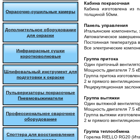
Кабина покрасочная
Кабина изготовлена из 
Окрасочно-сушильные камеры
толщиной 50мм.
Панель управления
Дополнительное оборудование
Итальянские компоненты, з
для окраски
Автоматическое завершени
Постоянная температура в
Все электрические компон
Инфракрасные сушки
коротковолновые
Группа притока
Один приточный вентилято
Мощность двигателя 7.5 кВ
Шлифовальный инструмент для
Группа притока изготовле
подготовки к окраске
2 м прямого вентиляционно
Рециркуляционная заслонк
Пульверизаторы покрасочные
Группа вытяжки
Пневмовыжиматели
Один вытяжной вентилятор
Мощность двигателя 7.5 кВ
Профессиональное сварочное
Группа вытяжки изготовле
оборудование
2 м прямого вентиляционно
Группа теплообмена
Споттера для восстановления
Горелка RIELLO RG20 (Ита