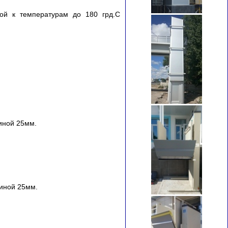
вой к температурам до 180 грд.С
иной 25мм.
щиной 25мм.