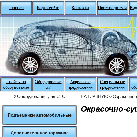
Главная
Карта сайта
Контакты
Производители
Вид
Прайсы на
Оборудование
Акционные
Специальные
оборудование
БУ
предложения
предложения
об
◊
Оборудование для СТО
НА ГЛАВНУЮ
◊
Окрасочно-
Окрасочно-с
Подъемники автомобильные
Дополнительное гаражное