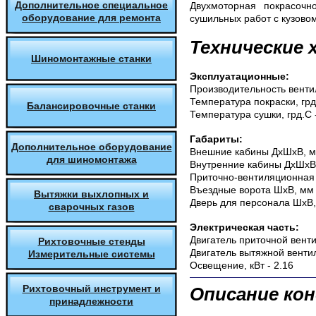
Дополнительное специальное
Двухмоторная
покрасоч
оборудование для ремонта
сушильных работ с кузово
Технические
Шиномонтажные станки
Эксплуатационные:
Производительность венти
Температура покраски, грд
Балансировочные станки
Температура сушки, грд.С -
Габариты:
Дополнительное оборудование
Внешние кабины ДхШхВ, м
для шиномонтажа
Внутренние кабины ДхШхВ,
Приточно-вентиляционная 
Въездные ворота ШхВ, мм 
Вытяжки выхлопных и
Дверь для персонала ШхВ,
сварочных газов
Электрическая часть:
Двигатель приточной вентил
Рихтовочные стенды
Двигатель вытяжной вентил
Измерительные системы
Освещение, кВт - 2.16
Рихтовочный инструмент и
Описание ко
принадлежности