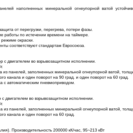
панелей наполненных минеральной огнеупорной ватой устойчи
ащита от перегрузки, перегрева, потери фазы.
е работы по истечении времени на таймере.
 режиме окраски.
енты соответствуют стандартам Евросоюза.
р с двигателем во взрывозащитном исполнении.
т.
на из панелей, заполненных минеральной огнеупорной ватой, толщ
го канала и один поворот на 90 град. и один поворот на 60 град.
а с автоматическим пневмоприводом.
 с двигателем во взрывозащитном исполнении.
т.
на из панелей, заполненных минеральной огнеупорной ватой, тол
го канала и один поворот на 60 град.
лия). Производительность 200000 кК/час, 95~213 кВт