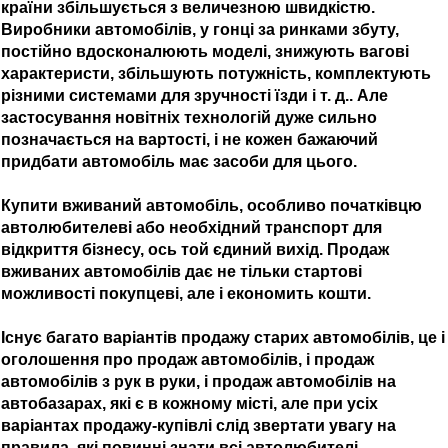
країни збільшується з величезною швидкістю.
Виробники автомобілів, у гонці за ринками збуту,
постійно вдосконалюють моделі, знижують вагові
характеристи, збільшують потужність, комплектують
різними системами для зручності їзди і т. д.. Але
застосування новітніх технологій дуже сильно
позначається на вартості, і не кожен бажаючий
придбати автомобіль має засоби для цього.
Купити вживаний автомобіль, особливо початківцю
автолюбителеві або необхідний транспорт для
відкриття бізнесу, ось той єдиний вихід. Продаж
вживаних автомобілів дає не тільки стартові
можливості покупцеві, але і економить кошти.
Існує багато варіантів продажу старих автомобілів, це і
оголошення про продаж автомобілів, і продаж
автомобілів з рук в руки, і продаж автомобілів на
автобазарах, які є в кожному місті, але при усіх
варіантах продажу-купівлі слід звертати увагу на
правила, які повинні знати всі автолюбителі.