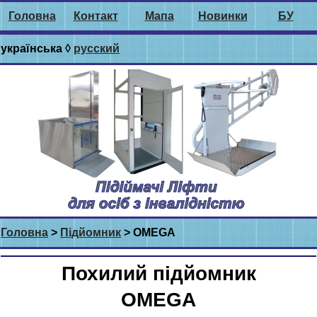
Головна
Контакт
Мапа
Новинки
БУ
українська ◊
русский
Головна
>
Підйомник
> OMEGA
Похилий підйомник
OMEGA